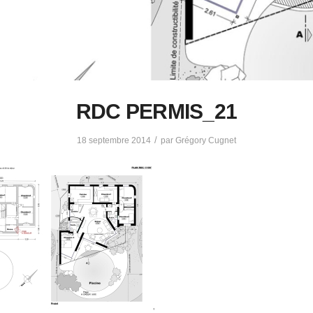
RDC PERMIS_21
/
18 septembre 2014
par
Grégory Cugnet